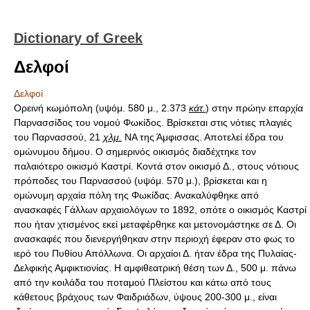
Dictionary of Greek
Δελφοί
Δελφοί
Ορεινή κωμόπολη (υψόμ. 580 μ., 2.373
κάτ.
) στην πρώην επαρχία
Παρνασσίδος του νομού Φωκίδος. Βρίσκεται στις νότιες πλαγιές
του Παρνασσού, 21
χλμ.
ΝΑ της Άμφισσας. Αποτελεί έδρα του
ομώνυμου δήμου. Ο σημερινός οικισμός διαδέχτηκε τον
παλαιότερο οικισμό Καστρί. Κοντά στον οικισμό Δ., στους νότιους
πρόποδες του Παρνασσού (υψόμ. 570 μ.), βρίσκεται και η
ομώνυμη αρχαία πόλη της Φωκίδας. Ανακαλύφθηκε από
ανασκαφές Γάλλων αρχαιολόγων το 1892, οπότε ο οικισμός Καστρί
που ήταν χτισμένος εκεί μεταφέρθηκε και μετονομάστηκε σε Δ. Οι
ανασκαφές που διενεργήθηκαν στην περιοχή έφεραν στο φως το
ιερό του Πυθίου Απόλλωνα. Οι αρχαίοι Δ. ήταν έδρα της Πυλαίας-
Δελφικής Αμφικτιονίας. Η αμφιθεατρική θέση των Δ., 500 μ. πάνω
από την κοιλάδα του ποταμού Πλείστου και κάτω από τους
κάθετους βράχους των Φαιδριάδων, ύψους 200-300 μ., είναι