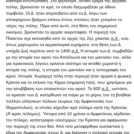
ιδιαίτερα εντυπωσιακή. Στο ψηλότερο, δυτικό τμήμα της αρχαίας
πόλης, βρισκόταν το ιερό, το οποίο διαχωριζόταν με λίθινο
περίβολο. Οι Δ. ήταν απρόσβατοι από τα Δ, λόγω των
απόκρημνων βράχων επάνω στους οποίους ήταν χτισμένο το
τείχος της πόλης. Πέρα από αυτό, στη θέση του σημερινού
οικισμού, βρισκόταν το αρχαίο νεκροταφείο. Η περιοχή του
Πλείστου είχε κατοικηθεί από τις αρχές της 2ης χιλιετίας
π.Χ.
, ενώ,
όπως μαρτυρούν τα αρχαιολογικά ευρήματα, στη θέση των Δ.
υπήρξε ζωή περίπου από το 1400
π.Χ.
Η ιστορία των Δ. συμβαδίζει
με την ιστορία του ιερού του Απόλλωνα και του μαντείου του, αλλά
για πρακτικούς λόγους κρίνεται σκόπιμο να εκτεθεί χωριστά η
ιστορία της πόλης, η ιστορία του μαντείου και η τοπογραφία του
ιερού. Ιστορία. Κυρίαρχη πόλη στην περιοχή ήταν αρχικά η φωκική
Κρίσσα και το επίνειο της Κίρρα (σημερινή Ιτέα), που χρησίμευε για
την αποβίβαση των επισκεπτών του ιερού. Το 600
π.Χ.
, ωστόσο,
το ιερατείο των Δ. κατόρθωσε να πάρει με το μέρος του τη βοήθεια
πολλών ελληνικών πόλεων (κυρίως της Αμφικτιονίας των
Θερμοπυλών), οι οποίες κήρυξαν ιερό πόλεμο κατά της Κρίσσας
(Α’ ιερός πόλεμος). Ύστερα από 10 χρόνια οι Αμφικτίονες κέρδισαν
τον πόλεμο, κατέστρεψαν ολοσχερώς την Κρίσσα και αφιέρωσαν
την περιοχή της στον θεό. Από τότε μεταφέρθηκε ουσιαστικά η
έδρα της Αμφικτιονίας στους Δ. και ξεκίνησε η πολιτική ιστορία της