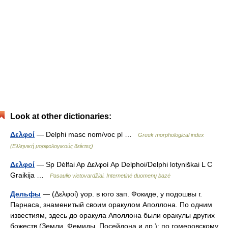
Look at other dictionaries:
Δελφοί
— Delphi masc nom/voc pl …
Greek morphological index
(Ελληνική μορφολογικούς δείκτες)
Δελφοί
— Sp Dèlfai Ap Δελφοί Ap Delphoi/Delphi lotyniškai L C
Graikija …
Pasaulio vietovardžiai. Internetinė duomenų bazė
Дельфы
— (Δελφοί) γор. в юго зап. Фокиде, у подошвы г.
Парнаса, знаменитый своим оракулом Аполлона. По одним
известиям, здесь до оракула Аполлона были оракулы других
божеств (Земли, Фемиды, Посейдона и др.); по гомеровскому