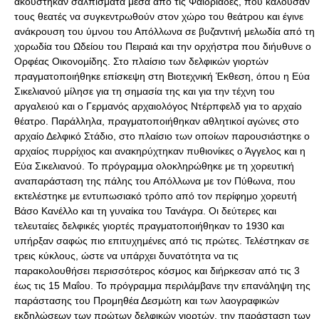
ακούστηκαν σαλπίσματα μέσα από τις Φαιδριάδες, που καλούσαν
τους θεατές να συγκεντρωθούν στον χώρο του θεάτρου και έγινε
ανάκρουση του ύμνου του Απόλλωνα σε βυζαντινή μελωδία από τη
χορωδία του Ωδείου του Πειραιά και την ορχήστρα που διήυθυνε ο
Ορφέας Οικονομίδης. Στο πλαίσιο των δελφικών γιορτών
πραγματοποιήθηκε επίσκεψη στη Βιοτεχνική Έκθεση, όπου η Εύα
Σικελιανού μίλησε για τη σημασία της και για την τέχνη του
αργαλειού και ο Γερμανός αρχαιολόγος Ντέρπφελδ για το αρχαίο
θέατρο. Παράλληλα, πραγματοποιήθηκαν αθλητικοί αγώνες στο
αρχαίο Δελφικό Στάδιο, στο πλαίσιο των οποίων παρουσιάστηκε ο
αρχαίος πυρρίχιος και ανακηρύχτηκαν πυθιονίκες ο Άγγελος και η
Εύα Σικελιανού. Το πρόγραμμα ολοκληρώθηκε με τη χορευτική
αναπαράσταση της πάλης του Απόλλωνα με τον Πύθωνα, που
εκτελέστηκε με εντυπωσιακό τρόπο από τον περίφημο χορευτή
Βάσο Κανέλλο και τη γυναίκα του Τανάγρα. Οι δεύτερες και
τελευταίες δελφικές γιορτές πραγματοποιήθηκαν το 1930 και
υπήρξαν σαφώς πιο επιτυχημένες από τις πρώτες. Τελέστηκαν σε
τρεις κύκλους, ώστε να υπάρχει δυνατότητα να τις
παρακολουθήσει περισσότερος κόσμος και διήρκεσαν από τις 3
έως τις 15 Μαΐου. Το πρόγραμμα περιλάμβανε την επανάληψη της
παράστασης του Προμηθέα Δεσμώτη και των λαογραφικών
εκδηλώσεων των πρώτων δελφικών γιορτών, την παράσταση των