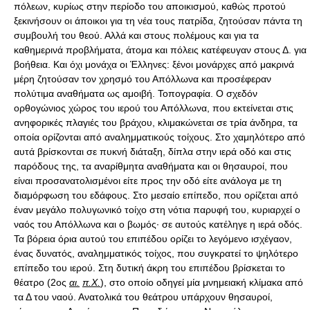
πόλεων, κυρίως στην περίοδο του αποικισμού, καθώς προτού
ξεκινήσουν οι άποικοι για τη νέα τους πατρίδα, ζητούσαν πάντα τη
συμβουλή του θεού. Αλλά και στους πολέμους και για τα
καθημερινά προβλήματα, άτομα και πόλεις κατέφευγαν στους Δ. για
βοήθεια. Και όχι μονάχα οι Έλληνες: ξένοι μονάρχες από μακρινά
μέρη ζητούσαν τον χρησμό του Απόλλωνα και προσέφεραν
πολύτιμα αναθήματα ως αμοιβή. Τοπογραφία. Ο σχεδόν
ορθογώνιος χώρος του ιερού του Απόλλωνα, που εκτείνεται στις
ανηφορικές πλαγιές του βράχου, κλιμακώνεται σε τρία άνδηρα, τα
οποία ορίζονται από αναλημματικούς τοίχους. Στο χαμηλότερο από
αυτά βρίσκονται σε πυκνή διάταξη, δίπλα στην ιερά οδό και στις
παρόδους της, τα αναρίθμητα αναθήματα και οι θησαυροί, που
είναι προσανατολισμένοι είτε προς την οδό είτε ανάλογα με τη
διαμόρφωση του εδάφους. Στο μεσαίο επίπεδο, που ορίζεται από
έναν μεγάλο πολυγωνικό τοίχο στη νότια παρυφή του, κυριαρχεί ο
ναός του Απόλλωνα και ο βωμός· σε αυτούς κατέληγε η ιερά οδός.
Τα βόρεια όρια αυτού του επιπέδου ορίζει το λεγόμενο ισχέγαον,
ένας δυνατός, αναλημματικός τοίχος, που συγκρατεί το ψηλότερο
επίπεδο του ιερού. Στη δυτική άκρη του επιπέδου βρίσκεται το
θέατρο (2ος
αι.
π.Χ.
), στο οποίο οδηγεί μία μνημειακή κλίμακα από
τα Δ του ναού. Ανατολικά του θεάτρου υπάρχουν θησαυροί,