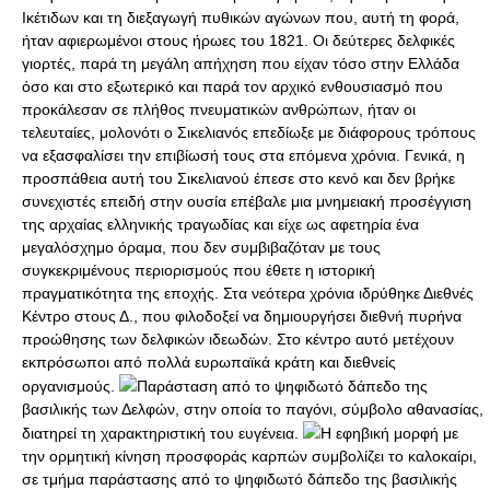
Ικέτιδων και τη διεξαγωγή πυθικών αγώνων που, αυτή τη φορά,
ήταν αφιερωμένοι στους ήρωες του 1821. Οι δεύτερες δελφικές
γιορτές, παρά τη μεγάλη απήχηση που είχαν τόσο στην Ελλάδα
όσο και στο εξωτερικό και παρά τον αρχικό ενθουσιασμό που
προκάλεσαν σε πλήθος πνευματικών ανθρώπων, ήταν οι
τελευταίες, μολονότι ο Σικελιανός επεδίωξε με διάφορους τρόπους
να εξασφαλίσει την επιβίωσή τους στα επόμενα χρόνια. Γενικά, η
προσπάθεια αυτή του Σικελιανού έπεσε στο κενό και δεν βρήκε
συνεχιστές επειδή στην ουσία επέβαλε μια μνημειακή προσέγγιση
της αρχαίας ελληνικής τραγωδίας και είχε ως αφετηρία ένα
μεγαλόσχημο όραμα, που δεν συμβιβαζόταν με τους
συγκεκριμένους περιορισμούς που έθετε η ιστορική
πραγματικότητα της εποχής. Στα νεότερα χρόνια ιδρύθηκε Διεθνές
Κέντρο στους Δ., που φιλοδοξεί να δημιουργήσει διεθνή πυρήνα
προώθησης των δελφικών ιδεωδών. Στο κέντρο αυτό μετέχουν
εκπρόσωποι από πολλά ευρωπαϊκά κράτη και διεθνείς
οργανισμούς.
Παράσταση από το ψηφιδωτό δάπεδο της
βασιλικής των Δελφών, στην οποία το παγόνι, σύμβολο αθανασίας,
διατηρεί τη χαρακτηριστική του ευγένεια.
Η εφηβική μορφή με
την ορμητική κίνηση προσφοράς καρπών συμβολίζει το καλοκαίρι,
σε τμήμα παράστασης από το ψηφιδωτό δάπεδο της βασιλικής