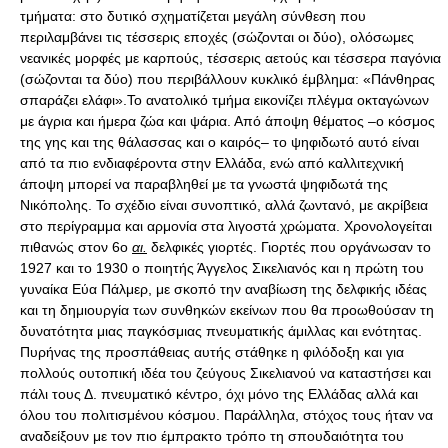
τμήματα: στο δυτικό σχηματίζεται μεγάλη σύνθεση που
περιλαμβάνει τις τέσσερις εποχές (σώζονται οι δύο), ολόσωμες
νεανικές μορφές με καρπούς, τέσσερις αετούς και τέσσερα παγόνια
(σώζονται τα δύο) που περιβάλλουν κυκλικό έμβλημα: «Πάνθηρας
σπαράζει ελάφι».Το ανατολικό τμήμα εικονίζει πλέγμα οκταγώνων
με άγρια και ήμερα ζώα και ψάρια. Από άποψη θέματος –ο κόσμος
της γης και της θάλασσας και ο καιρός– το ψηφιδωτό αυτό είναι
από τα πιο ενδιαφέροντα στην Ελλάδα, ενώ από καλλιτεχνική
άποψη μπορεί να παραβληθεί με τα γνωστά ψηφιδωτά της
Νικόπολης. Το σχέδιο είναι συνοπτικό, αλλά ζωντανό, με ακρίβεια
στο περίγραμμα και αρμονία στα λιγοστά χρώματα. Χρονολογείται
πιθανώς στον 6o
αι.
δελφικές γιορτές. Γιορτές που οργάνωσαν το
1927 και το 1930 ο ποιητής Άγγελος Σικελιανός και η πρώτη του
γυναίκα Εύα Πάλμερ, με σκοπό την αναβίωση της δελφικής ιδέας
και τη δημιουργία των συνθηκών εκείνων που θα προωθούσαν τη
δυνατότητα μιας παγκόσμιας πνευματικής άμιλλας και ενότητας.
Πυρήνας της προσπάθειας αυτής στάθηκε η φιλόδοξη και για
πολλούς ουτοπική ιδέα του ζεύγους Σικελιανού να καταστήσει και
πάλι τους Δ. πνευματικό κέντρο, όχι μόνο της Ελλάδας αλλά και
όλου του πολιτισμένου κόσμου. Παράλληλα, στόχος τους ήταν να
αναδείξουν με τον πιο έμπρακτο τρόπο τη σπουδαιότητα του