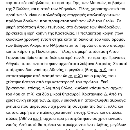
εορταστικές εκδηλώσεις, το ιερό της Γης, των Μουσών, οι βράχοι
της Σίβυλλας και η στοά των Αθηναίων. Τέλος, χαρακτηριστικό του
ιερού των Δ. είναι οι πολυάριθμες επιγραφές απελευθερωτικών
πράξεων δούλων, που πραγματοποιούνταν «διά του θεού». Σε
μικρή απόσταση Α του τεμένους, στο άνοιγμα των Φαιδριάδων,
βρίσκεται η ιερή κρήνη της Κασταλίας. Η παλαιότερη κρήνη (των
κλασικών χρόνων) εντοπίστηκε κατά τη διάνοιξη του νέου δρόμου
των Δελφών. Ακόμα πιο ΝΑ βρίσκεται το Γυμνάσιο, όπου υπάρχει
και το κτίριο της Παλαίστρας. Τέλος, σε μικρή απόσταση Α του
Γυμνασίου βρίσκεται το δεύτερο ιερό των Δ., το ιερό της Προναίας
Αθηνάς, όπου εντοπίστηκαν αρχαιότατα λείψανα λατρείας. Σε αυτό
υπάρχουν δύο ναοί της Αθηνάς, ο μεγάλος (6ος
αι.
π.Χ.
που
καταστράφηκε από σεισμό τον 4o
αι.
π.Χ.
) και ο μικρός, που
χτίστηκε ύστερα από την καταστροφή του πρώτου. Εκεί
βρίσκονται, επίσης, η λαμπρή θόλος, κυκλικό κτίσμα των αρχών
του 4ου
αι.
π.Χ.
και δύο μικροί θησαυροί. Χριστιανικοί Δ. Από τη
χριστιανική εποχή των Δ. έχουν διασωθεί ή αποκαλυφθεί αξιόλογα
μνημεία που μαρτυρούν όχι μόνο τη συνέχεια της ζωής, αλλά και
κάποια ακμή στην παλαιοχριστιανική εποχή. Όπως και σε άλλες
πόλεις (Αθήνα
κ.α.
), αρχαία ιερά μετατράπηκαν σε χριστιανικούς
ναούς. Από αυτά θα πρέπει να προέρχονται ένα πλήθος, μεγάλων