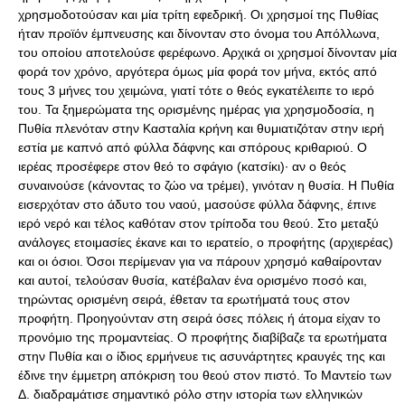
χρησμοδοτούσαν και μία τρίτη εφεδρική. Οι χρησμοί της Πυθίας
ήταν προϊόν έμπνευσης και δίνονταν στο όνομα του Απόλλωνα,
του οποίου αποτελούσε φερέφωνο. Αρχικά οι χρησμοί δίνονταν μία
φορά τον χρόνο, αργότερα όμως μία φορά τον μήνα, εκτός από
τους 3 μήνες του χειμώνα, γιατί τότε ο θεός εγκατέλειπε το ιερό
του. Τα ξημερώματα της ορισμένης ημέρας για χρησμοδοσία, η
Πυθία πλενόταν στην Κασταλία κρήνη και θυμιατιζόταν στην ιερή
εστία με καπνό από φύλλα δάφνης και σπόρους κριθαριού. Ο
ιερέας προσέφερε στον θεό το σφάγιο (κατσίκι)· αν ο θεός
συναινούσε (κάνοντας το ζώο να τρέμει), γινόταν η θυσία. Η Πυθία
εισερχόταν στο άδυτο του ναού, μασούσε φύλλα δάφνης, έπινε
ιερό νερό και τέλος καθόταν στον τρίποδα του θεού. Στο μεταξύ
ανάλογες ετοιμασίες έκανε και το ιερατείο, ο προφήτης (αρχιερέας)
και οι όσιοι. Όσοι περίμεναν για να πάρουν χρησμό καθαίρονταν
και αυτοί, τελούσαν θυσία, κατέβαλαν ένα ορισμένο ποσό και,
τηρώντας ορισμένη σειρά, έθεταν τα ερωτήματά τους στον
προφήτη. Προηγούνταν στη σειρά όσες πόλεις ή άτομα είχαν το
προνόμιο της προμαντείας. Ο προφήτης διαβίβαζε τα ερωτήματα
στην Πυθία και ο ίδιος ερμήνευε τις ασυνάρτητες κραυγές της και
έδινε την έμμετρη απόκριση του θεού στον πιστό. Το Μαντείο των
Δ. διαδραμάτισε σημαντικό ρόλο στην ιστορία των ελληνικών