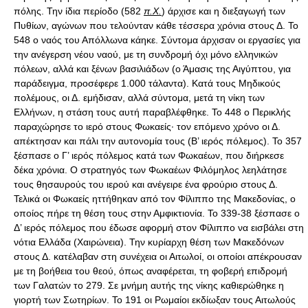
πόλης. Την ίδια περίοδο (582
π.Χ.
) άρχισε και η διεξαγωγή των
Πυθίων, αγώνων που τελούνταν κάθε τέσσερα χρόνια στους Δ. Το
548 ο ναός του Απόλλωνα κάηκε. Σύντομα άρχισαν οι εργασίες για
την ανέγερση νέου ναού, με τη συνδρομή όχι μόνο ελληνικών
πόλεων, αλλά και ξένων βασιλιάδων (ο Άμασις της Αιγύπτου, για
παράδειγμα, προσέφερε 1.000 τάλαντα). Κατά τους Μηδικούς
πολέμους, οι Δ. εμήδισαν, αλλά σύντομα, μετά τη νίκη των
Ελλήνων, η στάση τους αυτή παραβλέφθηκε. Το 448 ο Περικλής
παραχώρησε το ιερό στους Φωκαείς· τον επόμενο χρόνο οι Δ.
απέκτησαν και πάλι την αυτονομία τους (Β’ ιερός πόλεμος). Το 357
ξέσπασε ο Γ’ ιερός πόλεμος κατά των Φωκαέων, που διήρκεσε
δέκα χρόνια. Ο στρατηγός των Φωκαέων Φιλόμηλος λεηλάτησε
τους θησαυρούς του ιερού και ανέγειρε ένα φρούριο στους Δ.
Τελικά οι Φωκαείς ηττήθηκαν από τον Φίλιππο της Μακεδονίας, ο
οποίος πήρε τη θέση τους στην Αμφικτιονία. Το 339-38 ξέσπασε ο
Δ’ ιερός πόλεμος που έδωσε αφορμή στον Φίλιππο να εισβάλει στη
νότια Ελλάδα (Χαιρώνεια). Την κυρίαρχη θέση των Μακεδόνων
στους Δ. κατέλαβαν στη συνέχεια οι Αιτωλοί, οι οποίοι απέκρουσαν
με τη βοήθεια του θεού, όπως αναφέρεται, τη φοβερή επιδρομή
των Γαλατών το 279. Σε μνήμη αυτής της νίκης καθιερώθηκε η
γιορτή των Σωτηρίων. Το 191 οι Ρωμαίοι εκδίωξαν τους Αιτωλούς