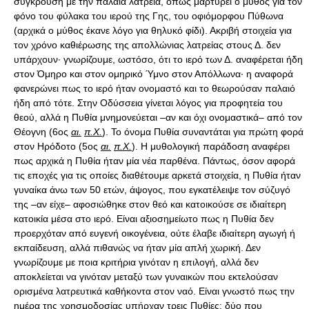
σύγκρουση με την παλαιά λατρεία, όπως μαρτυρεί ο μύθος για τον
φόνο του φύλακα του ιερού της Γης, του οφιόμορφου Πύθωνα
(αρχικά ο μύθος έκανε λόγο για θηλυκό φίδι). Ακριβή στοιχεία για
τον χρόνο καθιέρωσης της απολλώνιας λατρείας στους Δ. δεν
υπάρχουν· γνωρίζουμε, ωστόσο, ότι το ιερό των Δ. αναφέρεται ήδη
στον Όμηρο και στον ομηρικό Ύμνο στον Απόλλωνα· η αναφορά
φανερώνει πως το ιερό ήταν ονομαστό και το θεωρούσαν παλαιό
ήδη από τότε. Στην Οδύσσεια γίνεται λόγος για προφητεία του
θεού, αλλά η Πυθία μνημονεύεται –αν και όχι ονομαστικά– από τον
Θέογνη (6ος
αι.
π.Χ.
). Το όνομα Πυθία συναντάται για πρώτη φορά
στον Ηρόδοτο (5ος
αι.
π.Χ.
). Η μυθολογική παράδοση αναφέρει
πως αρχικά η Πυθία ήταν μία νέα παρθένα. Πάντως, όσον αφορά
τις εποχές για τις οποίες διαθέτουμε αρκετά στοιχεία, η Πυθία ήταν
γυναίκα άνω των 50 ετών, άψογος, που εγκατέλειψε τον σύζυγό
της –αν είχε– αφοσιώθηκε στον θεό και κατοικούσε σε ιδιαίτερη
κατοικία μέσα στο ιερό. Είναι αξιοσημείωτο πως η Πυθία δεν
προερχόταν από ευγενή οικογένεια, ούτε έλαβε ιδιαίτερη αγωγή ή
εκπαίδευση, αλλά πιθανώς να ήταν μία απλή χωρική. Δεν
γνωρίζουμε με ποια κριτήρια γινόταν η επιλογή, αλλά δεν
αποκλείεται να γινόταν μεταξύ των γυναικών που εκτελούσαν
ορισμένα λατρευτικά καθήκοντα στον ναό. Είναι γνωστό πως την
ημέρα της χρησμοδοσίας υπήρχαν τρεις Πυθίες: δύο που