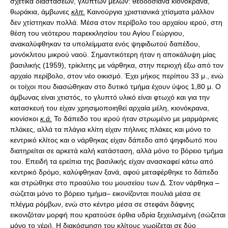
σχετικά διαστάσεων, γλυπτών μελών: θεοδοσιανά κιονόκρανα,
θωράκια, άμβωνες
κλπ.
Καινούργια χριστιανικά χτίσματα μάλλον
δεν χτίστηκαν πολλά. Μέσα στον περίβολο του αρχαίου ιερού, στη
θέση του νεότερου παρεκκλησίου του Αγίου Γεώργιου,
ανακαλύφθηκαν τα υπολείμματα ενός ψηφιδωτού δαπέδου,
μονόκλιτου μικρού ναού. Σημαντικότερη ήταν η αποκάλυψη μίας
βασιλικής (1959), τρίκλιτης με νάρθηκα, στην περιοχή έξω από τον
αρχαίο περίβολο, στον νέο οικισμό. Έχει μήκος περίπου 33 μ., ενώ
οι τοίχοι που διασώθηκαν στο δυτικό τμήμα έχουν ύψος 1,80 μ. Ο
άμβωνας είναι χτιστός, το γλυπτό υλικό είναι φτωχό και για την
κατασκευή του είχαν χρησιμοποιηθεί αρχαία μέλη, κιονόκρανα,
κιονίσκοι
κ.ά.
Το δάπεδο του ιερού ήταν στρωμένο με μαρμάρινες
πλάκες, αλλά τα πλάγια κλίτη είχαν πήλινες πλάκες και μόνο το
κεντρικό κλίτος και ο νάρθηκας είχαν δάπεδο από ψηφιδωτό που
διατηρείται σε αρκετά καλή κατάσταση, αλλά μόνο το βόρειο τμήμα
του. Επειδή τα ερείπια της βασιλικής είχαν ανασκαφεί κάτω από
κεντρικό δρόμο, καλύφθηκαν ξανά, αφού μεταφέρθηκε το δάπεδο
και στρώθηκε στο προαύλιο του μουσείου των Δ. Στον νάρθηκα –
σώζεται μόνο το βόρειο τμήμα– εικονίζονται πουλιά μέσα σε
πλέγμα ρόμβων, ενώ στο κέντρο μέσα σε στεφάνι δάφνης
εικονιζόταν μορφή που κρατούσε όρθια υδρία ξεχειλισμένη (σώζεται
μόνο το χέρι). Η διακόσμηση του κλίτους χωρίζεται σε δύο