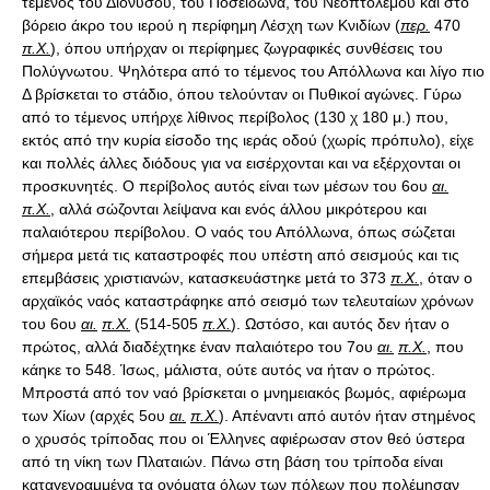
τέμενος του Διονύσου, του Ποσειδώνα, του Νεοπτόλεμου και στο
βόρειο άκρο του ιερού η περίφημη Λέσχη των Κνιδίων (
περ.
470
π.Χ.
), όπου υπήρχαν οι περίφημες ζωγραφικές συνθέσεις του
Πολύγνωτου. Ψηλότερα από το τέμενος του Απόλλωνα και λίγο πιο
Δ βρίσκεται το στάδιο, όπου τελούνταν οι Πυθικοί αγώνες. Γύρω
από το τέμενος υπήρχε λίθινος περίβολος (130 χ 180 μ.) που,
εκτός από την κυρία είσοδο της ιεράς οδού (χωρίς πρόπυλο), είχε
και πολλές άλλες διόδους για να εισέρχονται και να εξέρχονται οι
προσκυνητές. Ο περίβολος αυτός είναι των μέσων του 6ου
αι.
π.Χ.
, αλλά σώζονται λείψανα και ενός άλλου μικρότερου και
παλαιότερου περίβολου. Ο ναός του Απόλλωνα, όπως σώζεται
σήμερα μετά τις καταστροφές που υπέστη από σεισμούς και τις
επεμβάσεις χριστιανών, κατασκευάστηκε μετά το 373
π.Χ.
, όταν ο
αρχαϊκός ναός καταστράφηκε από σεισμό των τελευταίων χρόνων
του 6ου
αι.
π.Χ.
(514-505
π.Χ.
). Ωστόσο, και αυτός δεν ήταν ο
πρώτος, αλλά διαδέχτηκε έναν παλαιότερο του 7ου
αι.
π.Χ.
, που
κάηκε το 548. Ίσως, μάλιστα, ούτε αυτός να ήταν ο πρώτος.
Μπροστά από τον ναό βρίσκεται ο μνημειακός βωμός, αφιέρωμα
των Χίων (αρχές 5ου
αι.
π.Χ.
). Απέναντι από αυτόν ήταν στημένος
ο χρυσός τρίποδας που οι Έλληνες αφιέρωσαν στον θεό ύστερα
από τη νίκη των Πλαταιών. Πάνω στη βάση του τρίποδα είναι
καταγεγραμμένα τα ονόματα όλων των πόλεων που πολέμησαν