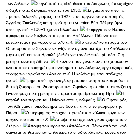
των Δελφών.
Σκηνή από τις «Ικέτιδες» του Αισχύλου, όπως είχαν
διδαχθεί στις δελφικές γιορτές του 1930.
Στιγμιότυπο από τις
πρώτες δελφικές γιορτές του 1927, που οργάνωσαν ο ποιητής
Άγγελος Σικελιανός και η πρώτη του γυναίκα Εύα Πάλμερ (φωτ.
από την έκδ. «100+1 χρόνια Ελλάδα»).
Η σφίγγα των Ναξίων,
αφιέρωμα των Ναξίων στο ιερό του Απόλλωνα. Πιθανότατα
κατασκευάστηκε γύρω στο 570
π.Χ.
Το ανατολικό αέτωμα του
Θησαυρού των Σιφνίων εικονίζει τον αγώνα μεταξύ του Απόλλωνα
(αριστερά) και του Ηρακλή (δεξιά) για τον δελφικό τρίποδα. Στη
μέση στέκεται η Αθηνά.
Η κολόνα των γυναικών που χορεύουν,
ένα από τα περιφημότερα αναθήματα των Δελφών, έργο εξαιρετικής
τέχνης των αρχών του 4ου
αι.
π.Χ.
Η κολόνα μιμείται στέλεχος
φυτού.
Τμήμα από την ανάγλυφη παράσταση που κοσμούσε τη
δυτική ζωφόρο του Θησαυρού των Σιφνίων, η οποία απεικονίζει τη
Γιγαντομαχία. Στη μέση της παράστασης βρίσκεται η Ήρα.
Η
κεφαλή του περίφημου Ηνίοχου στους Δελφούς.
Ο Θησαυρός
των Αθηναίων, οικοδόμημα του 6ου
αι.
π.Χ.
από μάρμαρο της
Πάρου.
Ο περίφημος Ηνίοχος, πρωτότυπο χάλκινο έργο των
αρχών του 5ου
αι.
π.Χ.
Άποψη του αρχαιολογικού χώρου των
Δελφών.
Άποψη του ιερού του Απόλλωνα. Πάνω από τον ναό
φαίνεται το θέατρο και ψηλότερα το στάδιο. Χαμηλά, κοντά στον