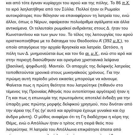
και από τότε έγιναν κυρίαρχοι του ιερού και της πόλης. Το 86
π.Χ.
το ιερό λεηλατήθηκε από τον Σύλλα. Πολλοί ήταν οι Ρωμαίοι
αυτοκράτορες που θέλησαν να επαναφέρουν τη λατρεία του, ενώ
άλλοι, όπως ο Νέρων, αφαίρεσαν πολυάριθμα αγάλματα και άλλα
αντικείμενα. Οι τελευταίοι ρωμαϊκοί ανδριάντες στους Δ. ήταν του
Κωνσταντίνου και των γιων του. Το τέλος της λειτουργίας του ιερού
οριστικοποιήθηκε με το διάταγμα του Θεοδοσίου Α’ (392
μ.Χ.
), το
οποίο απαγόρευε την αρχαία θρησκεία και λατρεία. Ωστόσο, η
πόλη των Δ. μνημονεύεται έως και τον 6o
αι.
μ.Χ.
, ενώ στο ιερό και
στην περιοχή διασώθηκαν και ορισμένα χριστιανικά λείψανα
(βασιλική, ψηφιδωτά). Μαντείο. Οι απαρχές της δελφικής λατρείας
τοποθετούνται χρονικά στους μυκηναϊκούς χρόνους. Για την
πρώιμη αυτή περίοδο μόνο εικασίες μπορούμε να κάνουμε.
Φαίνεται πως η πρώτη θεότητα που λατρεύτηκε (πιθανόν στο
τέμενος της Προναίας Αθηνάς που εντοπίστηκε αργότερα) ήταν η
Γη και πως η επωνυμία της πρωτομάντις αποτελεί ένδειξη για την
ύπαρξη μιας πρώτης μορφής δελφικού χρησμού, που δινόταν από
την ιέρεια της Γης (γι’ αυτό και αργότερα έχουμε γυναίκα και όχι
άνδρα μάντη). Ο μύθος αναφέρει ότι τη Γη διαδέχτηκε η κόρη της
Θέμις, ενώ ο Απόλλων ήταν ο τρίτος στη σειρά θεός που
λατρεύτηκε. Η λατρεία του Απόλλωνα επικράτησε έπειτα από