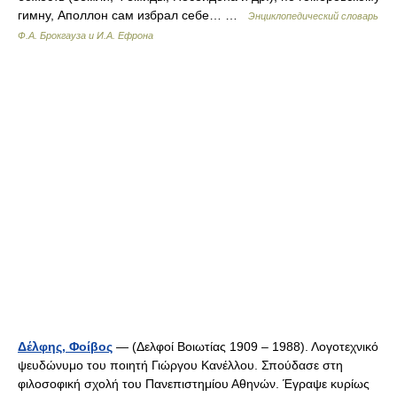
гимну, Аполлон сам избрал себе… …
Энциклопедический словарь
Ф.А. Брокгауза и И.А. Ефрона
Δέλφης, Φοίβος
— (Δελφοί Βοιωτίας 1909 – 1988). Λογοτεχνικό
ψευδώνυμο του ποιητή Γιώργου Κανέλλου. Σπούδασε στη
φιλοσοφική σχολή του Πανεπιστημίου Αθηνών. Έγραψε κυρίως