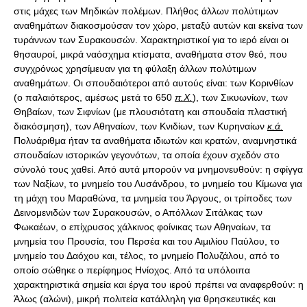
στις μάχες των Μηδικών πολέμων. Πλήθος άλλων πολύτιμων
αναθημάτων διακοσμούσαν τον χώρο, μεταξύ αυτών και εκείνα των
τυράννων των Συρακουσών. Χαρακτηριστικοί για το ιερό είναι οι
θησαυροί, μικρά ναόσχημα κτίσματα, αναθήματα στον θεό, που
συγχρόνως χρησίμευαν για τη φύλαξη άλλων πολύτιμων
αναθημάτων. Οι σπουδαιότεροι από αυτούς είναι: των Κορινθίων
(ο παλαιότερος, αμέσως μετά το 650
π.Χ.
), των Σικυωνίων, των
Θηβαίων, των Σιφνίων (με πλουσιότατη και σπουδαία πλαστική
διακόσμηση), των Αθηναίων, των Κνιδίων, των Κυρηναίων
κ.ά.
Πολυάριθμα ήταν τα αναθήματα ιδιωτών και κρατών, αναμνηστικά
σπουδαίων ιστορικών γεγονότων, τα οποία έχουν σχεδόν στο
σύνολό τους χαθεί. Από αυτά μπορούν να μνημονευθούν: η σφίγγα
των Ναξίων, το μνημείο του Λυσάνδρου, το μνημείο του Κίμωνα για
τη μάχη του Μαραθώνα, τα μνημεία του Άργους, οι τρίποδες των
Δεινομενιδών των Συρακουσών, ο Απόλλων Σιτάλκας των
Φωκαέων, ο επίχρυσος χάλκινος φοίνικας των Αθηναίων, τα
μνημεία του Προυσία, του Περσέα και του Αιμιλίου Παύλου, το
μνημείο του Δαόχου και, τέλος, το μνημείο Πολυζάλου, από το
οποίο σώθηκε ο περίφημος Ηνίοχος. Από τα υπόλοιπα
χαρακτηριστικά σημεία και έργα του ιερού πρέπει να αναφερθούν: η
Άλως (αλώνι), μικρή πολιτεία κατάλληλη για θρησκευτικές και