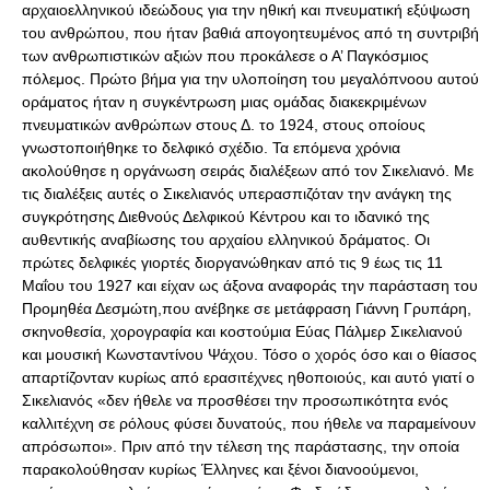
αρχαιοελληνικού ιδεώδους για την ηθική και πνευματική εξύψωση
του ανθρώπου, που ήταν βαθιά απογοητευμένος από τη συντριβή
των ανθρωπιστικών αξιών που προκάλεσε ο Α’ Παγκόσμιος
πόλεμος. Πρώτο βήμα για την υλοποίηση του μεγαλόπνοου αυτού
οράματος ήταν η συγκέντρωση μιας ομάδας διακεκριμένων
πνευματικών ανθρώπων στους Δ. το 1924, στους οποίους
γνωστοποιήθηκε το δελφικό σχέδιο. Τα επόμενα χρόνια
ακολούθησε η οργάνωση σειράς διαλέξεων από τον Σικελιανό. Με
τις διαλέξεις αυτές ο Σικελιανός υπερασπιζόταν την ανάγκη της
συγκρότησης Διεθνούς Δελφικού Κέντρου και το ιδανικό της
αυθεντικής αναβίωσης του αρχαίου ελληνικού δράματος. Οι
πρώτες δελφικές γιορτές διοργανώθηκαν από τις 9 έως τις 11
Μαΐου του 1927 και είχαν ως άξονα αναφοράς την παράσταση του
Προμηθέα Δεσμώτη,που ανέβηκε σε μετάφραση Γιάννη Γρυπάρη,
σκηνοθεσία, χορογραφία και κοστούμια Εύας Πάλμερ Σικελιανού
και μουσική Κωνσταντίνου Ψάχου. Τόσο ο χορός όσο και ο θίασος
απαρτίζονταν κυρίως από ερασιτέχνες ηθοποιούς, και αυτό γιατί ο
Σικελιανός «δεν ήθελε να προσθέσει την προσωπικότητα ενός
καλλιτέχνη σε ρόλους φύσει δυνατούς, που ήθελε να παραμείνουν
απρόσωποι». Πριν από την τέλεση της παράστασης, την οποία
παρακολούθησαν κυρίως Έλληνες και ξένοι διανοούμενοι,