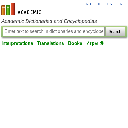
RU
DE
ES
FR
en-academic.com
Academic Dictionaries and Encyclopedias
Search!
Interpretations
Translations
Books
Игры ⚽